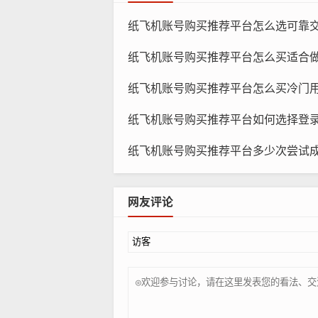
纸飞机账号购买推荐平台怎么选可靠交付方式，哪种更
纸
纸飞机账号购买推荐平台怎么买适合做频道，哪些账
买一个纸飞机账号 购买一个纸飞机
纸飞机账号购买推荐平台怎么买冷门用途账号，哪些
动，如果您只是想尝试一下社交媒体,
纸飞机账号购买推荐平台如何选择登录方式，哪种
买多个纸飞机账号 如果您想在多个
上推广自己的品牌或产品,扩大您的受
纸飞机账号购买推荐平台多少次尝试成功，怎么提高通过
网友评论