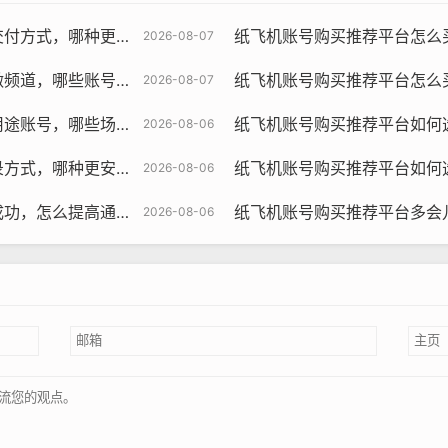
快与为何更稳定评测指南
纸飞机账号购买推荐平台怎么买适合推广
2026-08-07
飞机账号购买, 在线购买tg账号, 电报聊天账号购买,wdd16888.c
号更匹配与如何运营教程
纸飞机账号购买推荐平台怎么买合规账号，
2026-08-07
账号是进入社交媒体世界的第一步，一个纸飞机账号可以让您开始
场景可用与为何值得研究
纸飞机账号购买推荐平台如何选择语言
2026-08-06
那么购买一个纸飞机账号是一个很好的选择。
更安全与使用引导教程
纸飞机账号购买推荐平台如何选择套餐，
2026-08-06
社交媒体平台上进行活动，那么购买多个纸飞机账号可能是一个更
众群体。
率与为何会反复失败策略
纸飞机账号购买推荐平台多会儿开始生效
2026-08-06