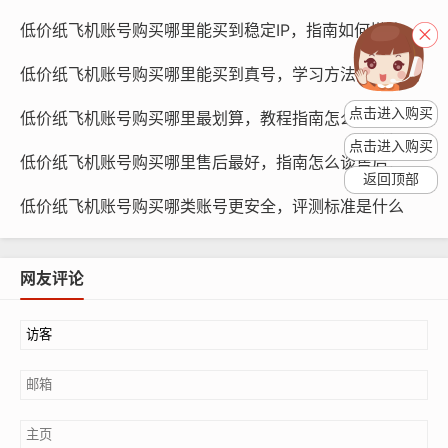
飞机账号价格相对较低，但质量也相对较好。
低价纸飞机账号购买哪里能买到稳定IP，指南如何搭建环境
纸飞机账号购买服务商C
低价纸飞机账号购买哪里能买到真号，学习方法怎么辨别
点击进入购买
C服务商成立于2010年,是一家拥有多年运营经验的纸飞机
低价纸飞机账号购买哪里最划算，教程指南怎么选怎么买
账号购买服务商，其团队经验丰富，可提供优质的纸飞机
点击进入购买
低价纸飞机账号购买哪里售后最好，指南怎么谈售后
账号服务，C服务商的纸飞机账号类型丰富，满足不同用
返回顶部
户的需求。
低价纸飞机账号购买哪类账号更安全，评测标准是什么
网友评论
纸飞机账号购买, 在线购买tg账号, 电报聊天账号购买,wdd