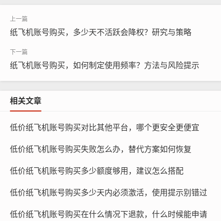
纸飞机账号购买，多少天不活跃会降权？研究与策略
纸飞机账号购买，如何制定使用频率？方法与风险提示
相关文章
低价纸飞机账号购买对比其他平台，哪个更安全更便宜
纸飞机账号购买, 在线购买tg账号, 电报聊天账号购买,wdd
低价纸飞机账号购买失败怎么办，替代方案如何恢复
16888.com
低价纸飞机账号购买多少额度够用，建议怎么搭配
纸飞机账号购买服务商B
低价纸飞机账号购买多少天内必须激活，使用提示别错过
B服务商成立于2018年,是一家新兴的纸飞机账号购买服务
低价纸飞机账号购买在什么情况下退款，什么时候能申请
商，其团队年轻且有活力，服务态度良好，B服务商的纸