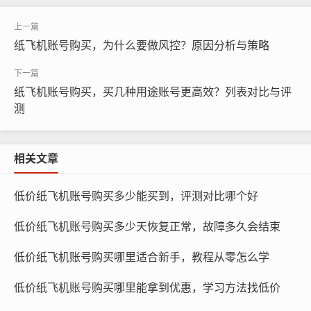
纸飞机账号购买，为什么要做风控？原因分析与策略
纸飞机账号购买，买几种用途账号更高效？列表对比与评
测
纸飞机账号购买, 在线购买tg账号, 电报聊天账号购买,wdd
16888.com
相关文章
账号权限：了解账号的权限，包括发布内容、关注用户、
低价纸飞机账号购买多少能买到，评测对比哪个好
点赞评论等,确保账号权限符合您的需求。
低价纸飞机账号购买多少天恢复正常，故障多久会结束
账号状态：确认账号是否被禁用、封禁或存在其他问题，
购买前，请检查账号的状态，以免造成不必要的麻烦。 查
低价纸飞机账号购买哪里适合新手，教程从零怎么学
看账号的历史发布内容，了解账号的风格和主题,确保账号
低价纸飞机账号购买哪里能拿到优惠，学习方法找低价
内容与您的品牌或个人形象相符。