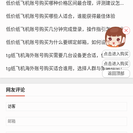
低价纸飞机账号购买哪种价格区间最合理，评测建议怎么定价
账号粉丝和互动：查看账号的粉丝数量和互动情况，了解
账号的活跃度，购买前,请评估账号的粉丝基础和互动能
低价纸飞机账号购买哪些人适合，谁能获得最佳体验
力。
低价纸飞机账号购买几分钟完成登录，操作指引怎么优化
低价纸飞机账号购买为什么要绑定邮箱，如何设置更安全
点击进入购买
tg纸飞机海外账号购买需要几台设备更合适，使用方法对比？
点击进入购买
tg纸飞机海外账号购买适合谁用，选择人群与策略指南？
返回顶部
网友评论
纸飞机账号购买, 在线购买tg账号, 电报聊天账号购买,wdd
16888.com