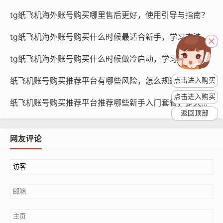
纸飞机平台对于账号的活跃度有一定的要求，包括发布内
容、互动、点赞等，如果账号在一定时间内不活跃，平台
tg纸飞机海外账号购买哪里售后更好，使用引导与指南？
可能会对其进行降权处理，降权会导致账号在搜索结果中
tg纸飞机海外账号购买什么时候最适合新手，学习方法与引导？
的排名下降，从而影响账号的曝光度和影响力，纸飞机账
号购买的用户需要关注账号的活跃度,确保账号不被降权。
tg纸飞机海外账号购买什么时候做冷启动，学习路线与策略？
如何维护纸飞机账号活跃度
纸飞机账号购买推荐平台有哪些风险，怎么规避与为何会失败教程学习
点击进入购买
点击进入购买
纸飞机账号购买推荐平台推荐哪些新手入门套餐，多久见效与如何选择指南学习
定期发布高质量内容：用户需要定期发布有价值的、有趣
返回顶部
的内容,以吸引关注和互动。
网友评论
互动：用户需要积极参与其他用户的互动，如点赞、评
论、转发等,以提升账号的活跃度。