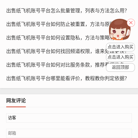
下单支付：选择好卖家后，您可以在他们的店铺中找到心
出售纸飞机账号平台怎么批量管理，列表与方法怎么用？
仪的账号，并填写订单信息，在确认订单无误后,选择支付
出售纸飞机账号平台如何防止被重置，方法与原因为何？
方式并完成支付。
出售纸飞机账号平台如何设置隐私，方法与策略有哪些？
等待发货：支付成功后，卖家会尽快为您处理订单，并将
点击进入购买
账号发送给您,发货时间取决于卖家和快递公司的效率。
出售纸飞机账号平台如何找回频道权限，谁来处理更快？
点击进入购买
出售纸飞机账号平台如何对比服务条款，推荐看哪些条款？
返回顶部
出售纸飞机账号平台哪里能看评价，教程教你判定依据？
网友评论