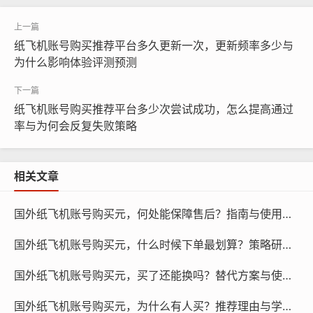
交付流程
纸飞机账号购买推荐平台多久更新一次，更新频率多少与
为什么影响体验评测预测
纸飞机账号购买推荐平台多少次尝试成功，怎么提高通过
率与为何会反复失败策略
纸飞机账号购买, 在线购买tg账号, 电报聊天账号购买,wdd
相关文章
16888.com
国外纸飞机账号购买元，何处能保障售后？指南与使用引导！
纸飞机账号的交付流程大致如下：
国外纸飞机账号购买元，什么时候下单最划算？策略研究与预测！
选择卖家：在购买账号前，您需要选择一个可靠的卖家，
国外纸飞机账号购买元，买了还能换吗？替代方案与使用引导！
您可以通过查看卖家的评价、信誉度、以及售后服务等因
素来选择卖家。
国外纸飞机账号购买元，为什么有人买？推荐理由与学习方法！