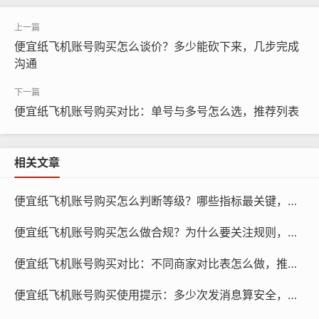
便宜纸飞机账号购买怎么谈价？多少能砍下来，几步完成
沟通
便宜纸飞机账号购买对比：单号与多号怎么选，推荐列表
纸飞机账号购买, 在线购买tg账号, 电报聊天账号购买,wdd
16888.com
相关文章
购买时注意账号安全：在购买账号时，要注意账号的安
便宜纸飞机账号购买怎么判断等级？哪些指标最关键，多久见效
全，可以要求商家提供账号的密码、密保等信息，以便在
账号丢失或被盗时能够及时找回。
便宜纸飞机账号购买怎么做合规？为什么要关注规则，如何学习
使用便宜纸飞机账号时的安全提示
便宜纸飞机账号购买对比：不同商家对比表怎么做，推荐哪些字段
定期更换密码：定期更换密码可以增加账号的安全性，建
便宜纸飞机账号购买使用提示：多少次发消息算安全，怎么控制频率
议每三个月更换一次密码，并使用强密码，以提高账号的