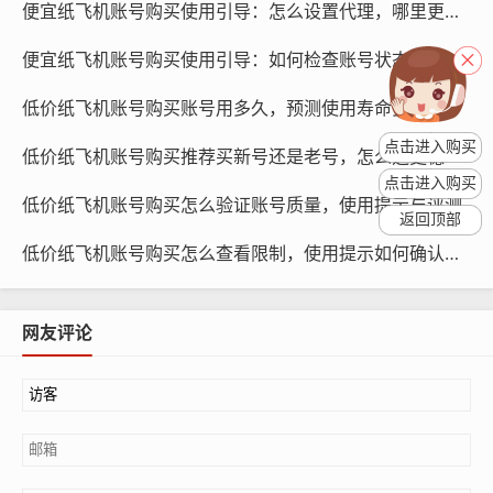
便宜纸飞机账号购买使用引导：怎么设置代理，哪里更省资源
安全性。
便宜纸飞机账号购买使用引导：如何检查账号状态，在哪里操作
设置密保问题：设置密保问题可以防止账号被盗后，他人
无法轻易获取账号信息，建议设置多个密保问题，并确保
低价纸飞机账号购买账号用多久，预测使用寿命多久
密保答案的安全。
点击进入购买
低价纸飞机账号购买推荐买新号还是老号，怎么选更稳
点击进入购买
低价纸飞机账号购买怎么验证账号质量，使用提示与评测
返回顶部
低价纸飞机账号购买怎么查看限制，使用提示如何确认风控
网友评论