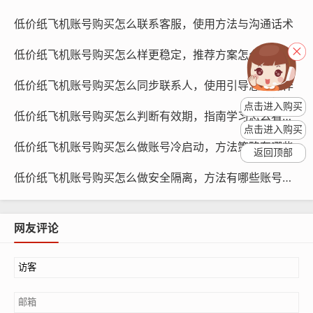
账号密码错误：购买低价纸飞机账号时，可能会因为卖家
低价纸飞机账号购买怎么联系客服，使用方法与沟通话术
错误输入密码而造成账号无法使用，我们需要联系卖家，
低价纸飞机账号购买怎么样更稳定，推荐方案怎么配置设备
确认账号密码，并尝试重新登录。
低价纸飞机账号购买怎么同步联系人，使用引导怎么操作
点击进入购买
低价纸飞机账号购买怎么判断有效期，指南学习怎么看时长
点击进入购买
低价纸飞机账号购买怎么做账号冷启动，方法策略有哪些
返回顶部
低价纸飞机账号购买怎么做安全隔离，方法有哪些账号护栏
网友评论