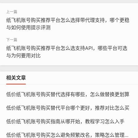
纸飞机账号购买推荐平台怎么选择带代理支持，哪个更稳
与如何使用提示评测
纸飞机账号购买推荐平台怎么选支持API，哪些平台可选
与为何要用对比
相关文章
纸飞机账号购买, 在线购买tg账号, 电报聊天账号购买,wdd
低价纸飞机账号购买替代选择有哪些，怎么做替换更划算
16888.com
低价纸飞机账号购买替代平台哪个更好，推荐对比怎么买
账号被冻结：低价纸飞机账号可能因违反平台规定而被冻
低价纸飞机账号购买指南从哪开始，教程学习怎么入手
结，在这种情况下，我们需要联系平台客服，了解冻结原
因，并提供相应的解决方案。
低价纸飞机账号购买怎么避免频繁改名，策略怎么管理资料