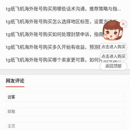
tg纸飞机海外账号购买用哪些话术沟通，推荐策略与指南？
购买渠道选择
tg纸飞机海外账号购买怎么选择地区标签，设置方法与教程？
纸飞机账号购买渠道主要包括第三方平台、纸飞机官方商
城和纸飞机账号供应商，在购买账号时，企业需要根据自
tg纸飞机海外账号购买如何处理封禁申诉，指南与方法？
己的需求和预算，选择合适的购买渠道，第三方平台和官
tg纸飞机海外账号购买多久开始有收益，预测研究与策略？
点击进入购买
方商城的账号质量相对较高，但价格较高；纸飞机账号供
应商的账号质量较低,但价格相对较低。
点击进入购买
tg纸飞机海外账号购买哪个卖家更可靠，如何评测与推荐？
返回顶部
购买数量规划
网友评论
在购买账号数量时，企业需要根据自己的需求分析结果，
合理规划购买数量，购买账号数量应略高于需求数量，以
应对突发情况，企业还可以根据账号质量进行分级购买，
将优质账号和普通账号分开购买,以实现性价比最大化。