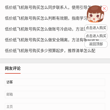
低价纸飞机账号购买怎么同步联系人，使用引导怎么操作
纸飞机账号购买, 在线购买tg账号, 电报聊天账号购买,wdd
低价纸飞机账号购买怎么判断有效期，指南学习怎么看时长
16888.com
点击进入购买
低价纸飞机账号购买怎么做账号冷启动，方法策略有哪些
为了避免频繁改名,您应该选择一个有意义的用户名，这个
点击进入购买
用户名应该能够反映您的个性或者您的兴趣爱好，以便您
低价纸飞机账号购买怎么做安全隔离，方法有哪些账号护栏
在纸飞机社区中更容易被识别，您也可以选择一个不易被
返回顶部
低价纸飞机账号购买多少预算起步，推荐清单怎么配
其他人猜测到的用户名，以避免被他人恶意改名。
在管理资料方面,您应该定期更新您的资料，包括头像、签
网友评论
名和简介等，这些资料可以帮助您在纸飞机社区中更好地
展示自己，吸引更多的朋友，您也应该注意保护您的个人
隐私，不要在资料中泄露您的真实姓名、联系方式等敏感
信息。
如果您需要经常更换纸飞机账号,您可以考虑使用一个虚拟
邮箱或者一个临时邮箱，这样，即使账号被泄露，您也可