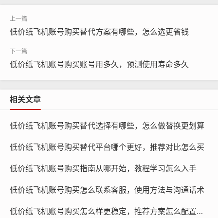
号的策略，帮助您避免频繁改名，并有效管理您的资料。
低价纸飞机账号购买替代方案有哪些，怎么选更省钱
在购买低价纸飞机账号时,您需要确保账号的安全性，在购
买前，您应该仔细检查账号的资料，包括用户名、密码、
安全问题和答案等，确保账号没有泄露过，并且密码足够
低价纸飞机账号购买账号用多久，预测使用寿命多久
复杂，不易被破解。
相关文章
低价纸飞机账号购买替代选择有哪些，怎么做替换更划算
低价纸飞机账号购买替代平台哪个更好，推荐对比怎么买
低价纸飞机账号购买指南从哪开始，教程学习怎么入手
低价纸飞机账号购买怎么联系客服，使用方法与沟通话术
低价纸飞机账号购买怎么样更稳定，推荐方案怎么配置设备