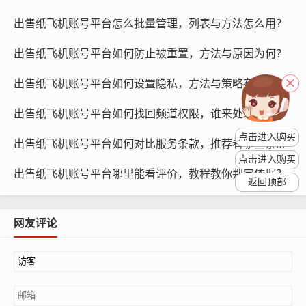
出售纸飞机账号平台怎么批量管理，列表与方法怎么用？
出售纸飞机账号平台如何防止被重置，方法与原因为何？
纸飞机账号购买, 在线购买tg账号, 电报聊天账号购买,wdd
出售纸飞机账号平台如何设置隐私，方法与策略有哪些？
16888.com
出售纸飞机账号平台如何找回频道权限，谁来处理更快？
套餐的服务：套餐的服务也是影响性价比的重要因素，在
点击进入购买
出售纸飞机账号平台如何对比服务条款，推荐看哪些条款？
比较套餐服务时，需要注意套餐所提供的服务内容，如网
点击进入购买
络速度、存储空间、流量等。
出售纸飞机账号平台哪里能看评价，教程教你判定依据？
返回顶部
套餐的稳定性：套餐的稳定性也是影响性价比的重要因
素，在比较套餐稳定性时，需要注意套餐的网络质量、服
网友评论
务器稳定性等因素。
了解套餐的使用限制
在购买纸飞机账号时，还需要了解套餐的使用限制，套餐