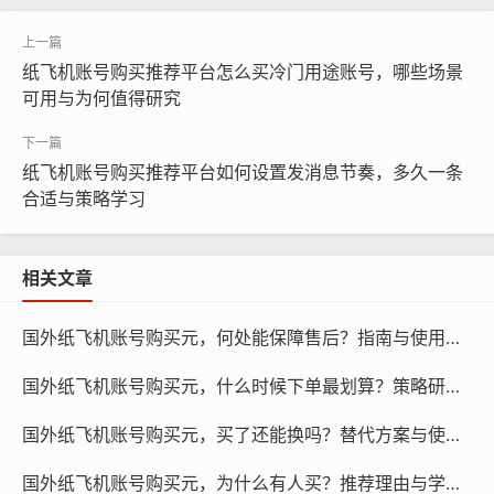
在购买纸飞机账号时，需要比较不同套餐的性价比，性价
比是指套餐的价格与所提供的服务之间的比例，性价比越
纸飞机账号购买推荐平台怎么买冷门用途账号，哪些场景
高，套餐越值得购买，在比较套餐的性价比时,需要注意以
可用与为何值得研究
下几点：
套餐的价格：价格是影响套餐性价比的重要因素，在比较
纸飞机账号购买推荐平台如何设置发消息节奏，多久一条
套餐价格时，需要注意套餐的优惠活动，如打折、赠品
合适与策略学习
等。
相关文章
国外纸飞机账号购买元，何处能保障售后？指南与使用引导！
国外纸飞机账号购买元，什么时候下单最划算？策略研究与预测！
国外纸飞机账号购买元，买了还能换吗？替代方案与使用引导！
国外纸飞机账号购买元，为什么有人买？推荐理由与学习方法！