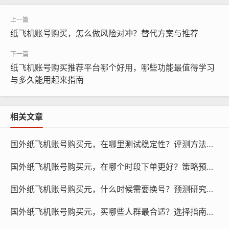
纸飞机账号购买，怎么做风险对冲？替代方案与推荐
纸飞机账号购买推荐平台哪个好用，哪些功能最值得学习
与多久能用起来指南
相关文章
国外纸飞机账号购买元，在哪里测试稳定性？评测方法与列表！
国外纸飞机账号购买元，在哪个时段下单更好？策略预测与指南！
纸飞机账号购买, 在线购买tg账号, 电报聊天账号购买,wdd
国外纸飞机账号购买元，什么时候需要换号？预测研究与策略！
16888.com
国外纸飞机账号购买元，买哪些人群最合适？选择指南与推荐！
纸飞机账号租用平台：这个平台提供短期租用纸飞机账号