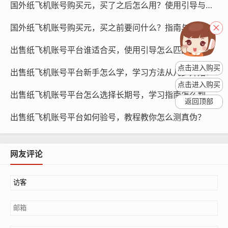
国外纸飞机账号购买元，买了之后怎么用？使用引导与步骤清单！
的服务，适合需要临时推广的企业和个人。
国外纸飞机账号购买元，买之前要问什么？指南与使用引导清单！
纸飞机账号代购平台：这个平台提供纸飞机账号的代购服
务，用户只需提供账号需求，平台即可为您寻找合适的账
出售纸飞机账号平台谁适合买，使用引导怎么匹配需求？
号。
点击进入购买
出售纸飞机账号平台新手怎么学，学习方法从几步开始？
点击进入购买
多少天养号更合适？
出售纸飞机账号平台怎么选择长期号，学习指南怎么判断？
返回顶部
纸飞机账号的养号时间因账号质量、账号类型和推广需求
出售纸飞机账号平台如何验号，教程教你怎么测真伪？
而异，账号养号时间越长，账号的效果越好，也不能盲目
追求养号时间，以下是一些参考建议：
网友评论