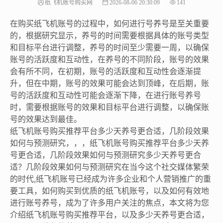
纸飞机账号购买网
2026-08-06 20:30:09
141
在购买纸飞机账号的过程中，如何进行号养号是至关重要
的，根据研究显示，养号的时间需要根据具体的账号类型
和目标平台进行调整，养号的时间至少需要一周，以确保
账号的活跃度和互动性，在养号的不同阶段，账号的效果
会有所不同，在初期，账号的活跃度和互动性会逐渐提
升，但在中期，账号的效果可能会达到顶峰，在后期，账
号的活跃度和互动性可能会逐渐下降，在进行账号养号
时，需要根据账号的效果和目标平台进行调整，以确保账
号的效果达到最佳。
纸飞机账号购买推荐平台多少天养号更合适，几阶段效果
如何与预测研究，，，纸飞机账号购买推荐平台多少天养
号更合适，几阶段效果如何与预测研究多少天养号更合
适？几阶段效果如何与预测研究在当今这个社交媒体繁荣
的时代,纸飞机账号已经成为许多企业和个人营销推广的重
要工具，如何购买到优质的纸飞机账号，以及如何有效地
进行账号养号，成为了许多用户关注的焦点，本文将为您
介绍纸飞机账号购买推荐平台，以及多少天养号更合适，