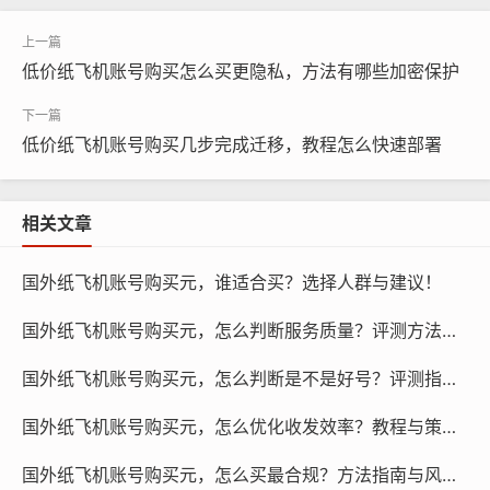
低价纸飞机账号购买怎么买更隐私，方法有哪些加密保护
低价纸飞机账号购买几步完成迁移，教程怎么快速部署
相关文章
纸飞机账号购买, 在线购买tg账号, 电报聊天账号购买,wdd
16888.com
国外纸飞机账号购买元，谁适合买？选择人群与建议！
账号加密：TG纸飞机海外账号支持端到端加密，确保聊天
国外纸飞机账号购买元，怎么判断服务质量？评测方法与指标！
内容的安全性，在使用账号时，请确保开启加密功能，以
防止他人窃取您的聊天记录。
国外纸飞机账号购买元，怎么判断是不是好号？评测指标与教程！
国外纸飞机账号购买元，怎么优化收发效率？教程与策略推荐！
2FA认证：启用两步验证功能，增加账号的安全性，在注
册账号时，设置一个强密码，并开启2FA认证，即使他人
国外纸飞机账号购买元，怎么买最合规？方法指南与风险提示！
获取了您的账号密码，也无法登录。