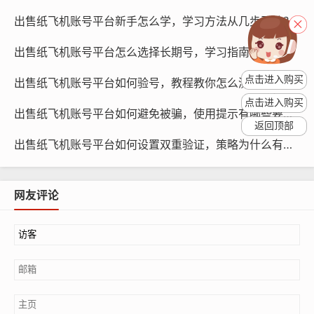
渠道通常具有更好的信誉和服务质量,可以确保账号的安全
性和稳定性。
出售纸飞机账号平台新手怎么学，学习方法从几步开始？
出售纸飞机账号平台怎么选择长期号，学习指南怎么判断？
（2）信誉良好的第三方平台：如果官方渠道暂时无法购
买，可以选择信誉良好的第三方平台，这些平台通常有良
点击进入购买
出售纸飞机账号平台如何验号，教程教你怎么测真伪？
好的口碑和售后服务,可以降低账号购买的风险。
点击进入购买
出售纸飞机账号平台如何避免被骗，使用提示有哪些要点？
（3）熟人推荐：在购买纸飞机账号时，可以向身边的朋
返回顶部
出售纸飞机账号平台如何设置双重验证，策略为什么有效？
友、同事或信任的商家寻求推荐，这些推荐通常具有较高
的可信度,可以降低账号购买的风险。
网友评论
注意账号安全