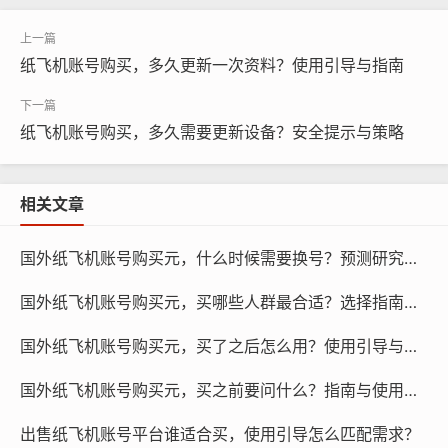
是一些建议：
纸飞机账号购买，多久更新一次资料？使用引导与指南
纸飞机账号购买，多久需要更新设备？安全提示与策略
相关文章
国外纸飞机账号购买元，什么时候需要换号？预测研究与策略！
国外纸飞机账号购买元，买哪些人群最合适？选择指南与推荐！
纸飞机账号购买, 在线购买tg账号, 电报聊天账号购买,wdd
国外纸飞机账号购买元，买了之后怎么用？使用引导与步骤清单！
16888.com
国外纸飞机账号购买元，买之前要问什么？指南与使用引导清单！
（1）官方渠道：购买纸飞机账号时，首选官方渠道，官方
出售纸飞机账号平台谁适合买，使用引导怎么匹配需求？