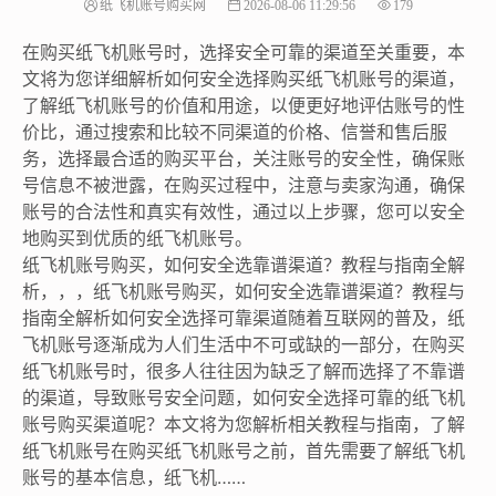
纸飞机账号购买网
2026-08-06 11:29:56
179
在购买纸飞机账号时，选择安全可靠的渠道至关重要，本
文将为您详细解析如何安全选择购买纸飞机账号的渠道，
了解纸飞机账号的价值和用途，以便更好地评估账号的性
价比，通过搜索和比较不同渠道的价格、信誉和售后服
务，选择最合适的购买平台，关注账号的安全性，确保账
号信息不被泄露，在购买过程中，注意与卖家沟通，确保
账号的合法性和真实有效性，通过以上步骤，您可以安全
地购买到优质的纸飞机账号。
纸飞机账号购买，如何安全选靠谱渠道？教程与指南全解
析，，，纸飞机账号购买，如何安全选靠谱渠道？教程与
指南全解析如何安全选择可靠渠道随着互联网的普及，纸
飞机账号逐渐成为人们生活中不可或缺的一部分，在购买
纸飞机账号时，很多人往往因为缺乏了解而选择了不靠谱
的渠道，导致账号安全问题，如何安全选择可靠的纸飞机
账号购买渠道呢？本文将为您解析相关教程与指南，了解
纸飞机账号在购买纸飞机账号之前，首先需要了解纸飞机
账号的基本信息，纸飞机……