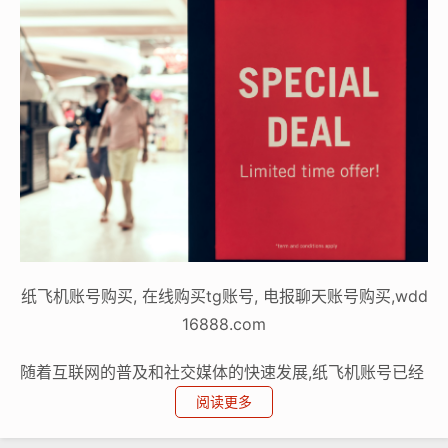
纸飞机账号购买, 在线购买tg账号, 电报聊天账号购买,wdd
16888.com
随着互联网的普及和社交媒体的快速发展,纸飞机账号已经
成为许多企业和个人营销推广的重要工具，低价纸飞机账
阅读更多
号购买的需求也在不断增长，低价纸飞机账号购买什么时