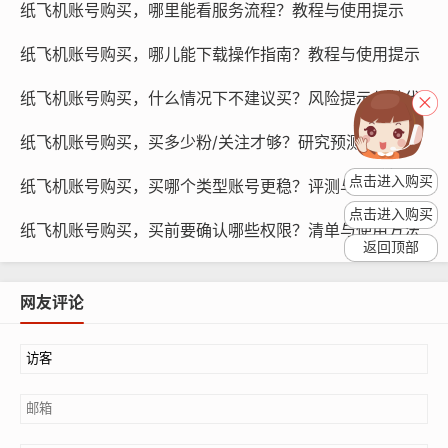
价、平台口碑等。
纸飞机账号购买，哪里能看服务流程？教程与使用提示
纸飞机账号购买，哪儿能下载操作指南？教程与使用提示
评测结果
纸飞机账号购买，什么情况下不建议买？风险提示与替代
纸飞机账号购买，买多少粉/关注才够？研究预测与策略
点击进入购买
纸飞机账号购买，买哪个类型账号更稳？评测与推荐指南
点击进入购买
纸飞机账号购买，买前要确认哪些权限？清单与使用方法
返回顶部
网友评论
纸飞机账号购买, 在线购买tg账号, 电报聊天账号购买,wdd
16888.com
平台A：售后响应速度快，响应时间平均在30分钟以内，
售后服务质量较好，能够快速解决问题，但平台信誉度一
般，用户评价有待提高。