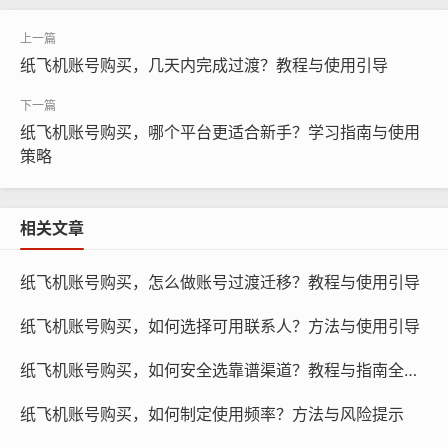
纸飞机账号购买，几天内完成过渡？教程与使用引导
纸飞机账号购买，哪个平台更适合新手？学习指南与使用
策略
相关文章
纸飞机账号购买, 在线购买tg账号, 电报聊天账号购买,wdd
纸飞机账号购买，怎么做账号过渡迁移？教程与使用引导
16888.com
纸飞机账号购买，如何选择可用联系人？方法与使用引导
售后服务质量：我们还将评估平台的售后服务质量，包括
纸飞机账号购买，如何安全选靠谱渠道？教程与指南全解析
解决问题的态度、解决方案的全面性等。
纸飞机账号购买，如何制定使用频率？方法与风险提示
平台信誉度：我们还将考虑平台的信誉度，包括用户评