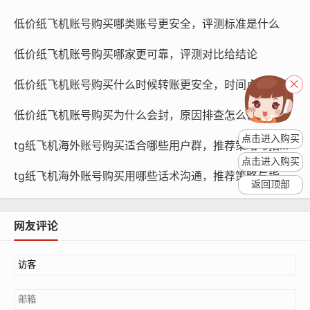
纸飞机账号购买, 在线购买tg账号, 电报聊天账号购买,wdd
低价纸飞机账号购买哪类账号更安全，评测标准是什么
16888.com
低价纸飞机账号购买哪家更可靠，评测对比给结论
了解市场行情：在购买低价纸飞机账号之前，您需要了解
市场行情，了解当前市场上低价纸飞机账号的价格和供应
低价纸飞机账号购买什么时候转账更安全，时间点怎么选
情况,这将有助于您选择合适的账号。
低价纸飞机账号购买为什么会封，原因排查怎么做
选择信誉良好的供应商：在选择供应商时，您需要选择信
点击进入购买
tg纸飞机海外账号购买适合哪些用户群，推荐策略与指南？
誉良好的供应商，以确保账号的质量和稳定性,您可以通过
点击进入购买
查看供应商的评价和反馈来了解供应商的信誉。
tg纸飞机海外账号购买用哪些话术沟通，推荐策略与指南？
返回顶部
确认账号信息：在购买账号时，您需要确认账号的信息，
如账号类型、账号等级、账号粉丝数量等,确保账号符合您
网友评论
的需求。