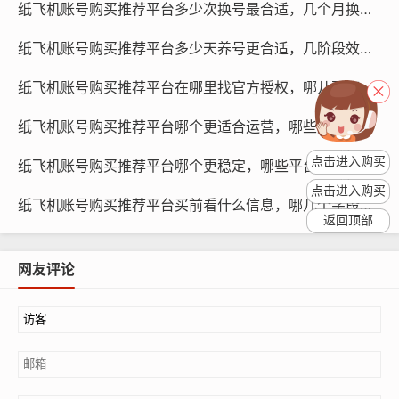
纸飞机账号购买推荐平台多少次换号最合适，几个月换更稳与策略预测研究
纸飞机账号购买推荐平台多少天养号更合适，几阶段效果如何与预测研究
纸飞机账号购买, 在线购买tg账号, 电报聊天账号购买,wdd
纸飞机账号购买推荐平台在哪里找官方授权，哪儿更可信与对比推荐指南
16888.com
纸飞机账号购买推荐平台哪个更适合运营，哪些账号类型最好与指南学习
价格：价格也是一个重要的考虑因素，在保证平台信誉和
带养号功能的前提下，选择性价比高的套餐。
点击进入购买
纸飞机账号购买推荐平台哪个更稳定，哪些平台掉线少与为何差异评测对比
点击进入购买
服务与保障：一个优秀的平台，除了提供带养号功能外，
纸飞机账号购买推荐平台买前看什么信息，哪几个字段必须确认与方法指南
返回顶部
还应提供完善的售后服务和保障措施，如账号安全、隐私
保护等。
网友评论
哪些套餐含哪些服务
基础套餐：基础套餐通常包含账号创建、基础优化、简单
推广等基本服务，适合新手和小型商家使用。