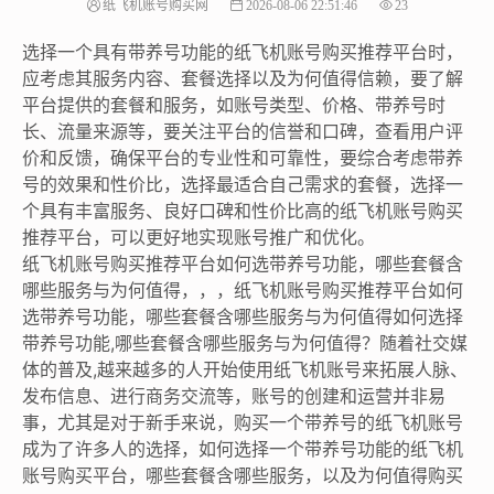
纸飞机账号购买网
2026-08-06 22:51:46
23
选择一个具有带养号功能的纸飞机账号购买推荐平台时，
应考虑其服务内容、套餐选择以及为何值得信赖，要了解
平台提供的套餐和服务，如账号类型、价格、带养号时
长、流量来源等，要关注平台的信誉和口碑，查看用户评
价和反馈，确保平台的专业性和可靠性，要综合考虑带养
号的效果和性价比，选择最适合自己需求的套餐，选择一
个具有丰富服务、良好口碑和性价比高的纸飞机账号购买
推荐平台，可以更好地实现账号推广和优化。
纸飞机账号购买推荐平台如何选带养号功能，哪些套餐含
哪些服务与为何值得，，，纸飞机账号购买推荐平台如何
选带养号功能，哪些套餐含哪些服务与为何值得如何选择
带养号功能,哪些套餐含哪些服务与为何值得？随着社交媒
体的普及,越来越多的人开始使用纸飞机账号来拓展人脉、
发布信息、进行商务交流等，账号的创建和运营并非易
事，尤其是对于新手来说，购买一个带养号的纸飞机账号
成为了许多人的选择，如何选择一个带养号功能的纸飞机
账号购买平台，哪些套餐含哪些服务，以及为何值得购买