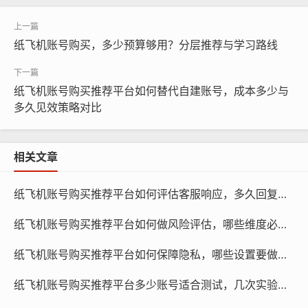
个具备带养号功能的平台，能够帮助用户快速建立账号，
并对其进行优化和推广，提高账号的活跃度和影响力。
纸飞机账号购买，多少预算够用？分层推荐与学习路线
纸飞机账号购买推荐平台如何替代自建账号，成本多少与
多久见效策略对比
相关文章
纸飞机账号购买推荐平台如何评估客服响应，多久回复更合适与为何重要指南
纸飞机账号购买推荐平台如何做风险评估，哪些维度必须考虑与策略清单
纸飞机账号购买推荐平台如何保障隐私，哪些设置要做与使用引导与策略清单
纸飞机账号购买推荐平台多少账号适合测试，几次实验更有效与方法清单