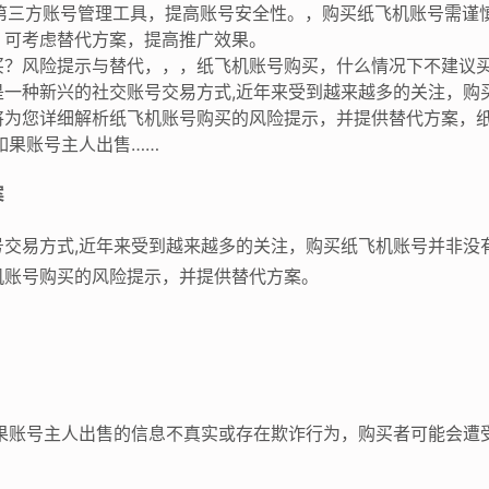
用第三方账号管理工具，提高账号安全性。，购买纸飞机账号需谨
，可考虑替代方案，提高推广效果。
买？风险提示与替代，，，纸飞机账号购买，什么情况下不建议
是一种新兴的社交账号交易方式,近年来受到越来越多的关注，购
将为您详细解析纸飞机账号购买的风险提示，并提供替代方案，
如果账号主人出售……
案
号交易方式,近年来受到越来越多的关注，购买纸飞机账号并非没
机账号购买的风险提示，并提供替代方案。
如果账号主人出售的信息不真实或存在欺诈行为，购买者可能会遭