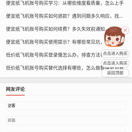
便宜纸飞机账号购买学习：从哪些维度看质量，怎么上手
便宜纸飞机账号购买如何退款？遇到问题多久响应，找谁处理
便宜纸飞机账号购买如何续费？多久失效前通知，怎么操作
纸飞机账号购买, 在线购买tg账号, 电报聊天账号购买,wdd
16888.com
便宜纸飞机账号购买使用提示？有哪些常见坑，怎么绕开更省钱
点击进入购买
低价纸飞机账号购买登录慢怎么办，排查方法有哪些
注销旧账号：在购买新账号之前，注销旧账号,以避免账号
冲突。
点击进入购买
低价纸飞机账号购买替代选择有哪些，怎么做替换更划算
返回顶部
迁移联系人：将旧账号中的联系人迁移到新账号中,以便保
持社交网络的连续性。
网友评论
迁移聊天记录：如果可能，将旧账号中的聊天记录迁移到
新账号中,以便保留交流历史。
替代方案