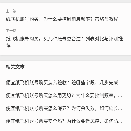
纸飞机账号购买，为什么要控制消息频率？策略与教程
纸飞机账号购买, 在线购买tg账号, 电报聊天账号购买,wdd
16888.com
纸飞机账号购买，买几种账号更合适？列表对比与评测推
荐
更换设备：当用户更换设备时，原有的纸飞机账号可能无
法在新设备上使用,购买新的纸飞机账号可以解决这一问
题。
相关文章
账号被封：如果用户的纸飞机账号被封禁,购买新的账号可
便宜纸飞机账号购买怎么验收？验哪些字段，几步完成
以重新开始使用。
便宜纸飞机账号购买怎么用更稳？为什么要控制频率，方法有哪些
迁移准备的方法
便宜纸飞机账号购买怎么保养？为何会失效，如何延长有效期
备份账号信息：在购买新账号之前，备份原有的纸飞机账
便宜纸飞机账号购买安全吗？为什么要做风控，如何防封禁
号信息，包括联系人、聊天记录等。