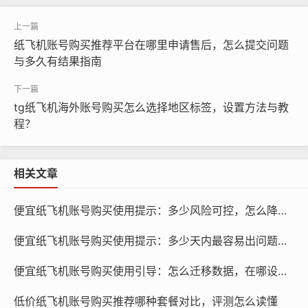
选择可靠的购买渠道
在购买纸飞机账号时，建议选择信誉良好的网站或平台，
纸飞机账号购买推荐平台在哪里申请售后，怎么提交问题
这些平台通常会提供详细的账号信息,并保证交易的安全性
与多久有结果指南
和可靠性。
比较账号价格
tg纸飞机海外账号购买怎么选择地区标签，设置方法与教
程？
相关文章
便宜纸飞机账号购买使用提示：多少风险可控，怎么降低封禁概率
便宜纸飞机账号购买使用提示：多少天内最容易出问题，如何提前处理
便宜纸飞机账号购买使用引导：怎么迁移数据，在哪设置隐私
低价纸飞机账号购买推荐哪种套餐对比，评测怎么读懂