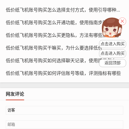
低价纸飞机账号购买怎么选择支付方式，使用引导哪种更安全
低价纸飞机账号购买怎么开通功能，使用指南步骤大全
低价纸飞机账号购买怎么买更隐私，方法有哪些加密保护
点击进入购买
低价纸飞机账号购买干嘛买，为什么要选择低价
纸飞机账号购买, 在线购买tg账号, 电报聊天账号购买,wdd
点击进入购买
低价纸飞机账号购买如何选择聊天记录，使用提示怎么备份
16888.com
返回顶部
低价纸飞机账号购买如何评估账号等级，评测指标有哪些
在购买账号前，可以比较不同平台上的账号价格，以便找
到最优惠的购买方案，关注账号的活跃度、粉丝数量等信
息,确保账号质量。
网友评论
购买账号
在选定账号后，按照平台提供的购买流程进行操作，通常
需要提供支付信息，并等待卖家发货，在收到账号后，请