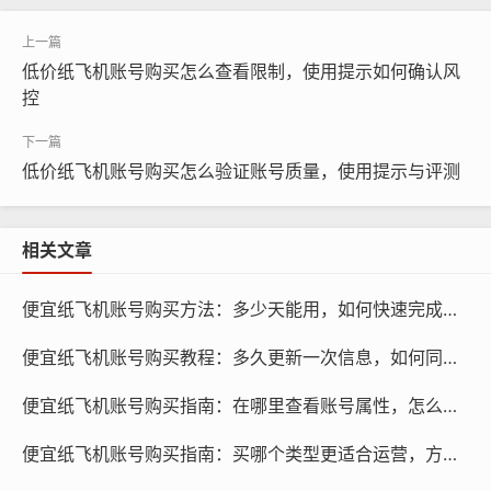
过程中，请注意查看网站的信誉度、评价以及账号的安全
性，购买时，可以选择一次性购买或者按月续费,根据个人
需求选择适合自己的套餐。
低价纸飞机账号购买怎么查看限制，使用提示如何确认风
控
同步联系人
低价纸飞机账号购买怎么验证账号质量，使用提示与评测
相关文章
便宜纸飞机账号购买方法：多少天能用，如何快速完成设置
便宜纸飞机账号购买教程：多久更新一次信息，如何同步设备
便宜纸飞机账号购买指南：在哪里查看账号属性，怎么识别真伪
纸飞机账号购买, 在线购买tg账号, 电报聊天账号购买,wdd
便宜纸飞机账号购买指南：买哪个类型更适合运营，方法是什么
16888.com