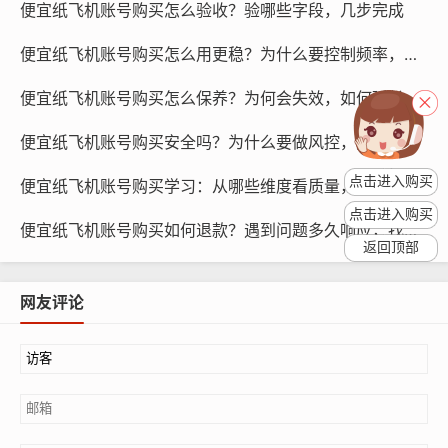
便宜纸飞机账号购买怎么验收？验哪些字段，几步完成
购买账号后，您需要将您的联系人同步到纸飞机账号中,以
下是一种常用的同步方法：
便宜纸飞机账号购买怎么用更稳？为什么要控制频率，方法有哪些
便宜纸飞机账号购买怎么保养？为何会失效，如何延长有效期
登录纸飞机账号，点击“设置”或“联系人”选项。
便宜纸飞机账号购买安全吗？为什么要做风控，如何防封禁
在联系人页面，点击“导入联系人”或“添加联系人”按钮。
点击进入购买
便宜纸飞机账号购买学习：从哪些维度看质量，怎么上手
选择您要导入的联系人方式，如手机联系人、邮箱联系人
点击进入购买
等。
便宜纸飞机账号购买如何退款？遇到问题多久响应，找谁处理
返回顶部
网友评论