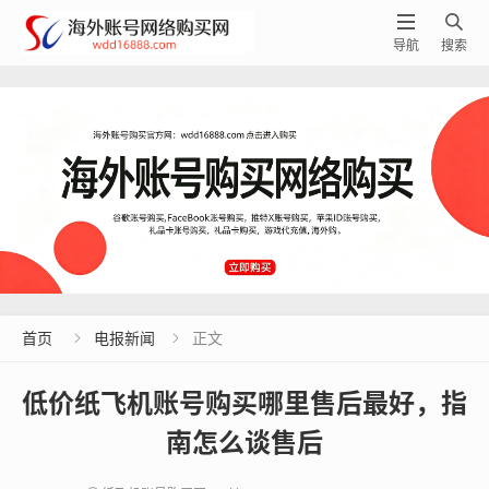


导航
搜索
首页
电报新闻
正文


低价纸飞机账号购买哪里售后最好，指
南怎么谈售后