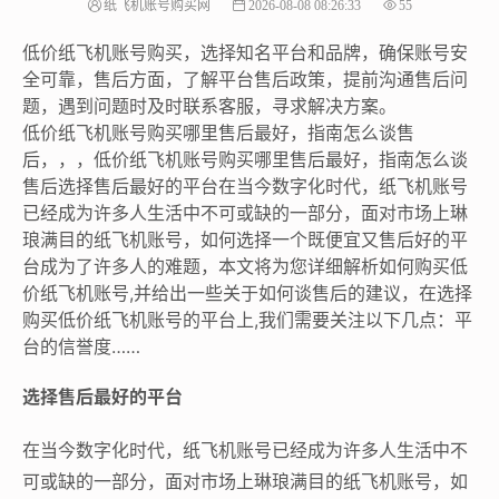
纸飞机账号购买网
2026-08-08 08:26:33
55
低价纸飞机账号购买，选择知名平台和品牌，确保账号安
全可靠，售后方面，了解平台售后政策，提前沟通售后问
题，遇到问题时及时联系客服，寻求解决方案。
低价纸飞机账号购买哪里售后最好，指南怎么谈售
后，，，低价纸飞机账号购买哪里售后最好，指南怎么谈
售后选择售后最好的平台在当今数字化时代，纸飞机账号
已经成为许多人生活中不可或缺的一部分，面对市场上琳
琅满目的纸飞机账号，如何选择一个既便宜又售后好的平
台成为了许多人的难题，本文将为您详细解析如何购买低
价纸飞机账号,并给出一些关于如何谈售后的建议，在选择
购买低价纸飞机账号的平台上,我们需要关注以下几点：平
台的信誉度……
选择售后最好的平台
在当今数字化时代，纸飞机账号已经成为许多人生活中不
可或缺的一部分，面对市场上琳琅满目的纸飞机账号，如