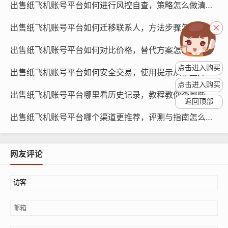
点：
出售纸飞机账号平台如何进行风控自查，策略怎么做清单？
出售纸飞机账号平台如何迁移联系人，方法步骤怎么做？
购买前咨询：在购买前，可以向平台咨询纸飞机账号的使
用方法和注意事项,确保我们购买到的账号符合我们的需
出售纸飞机账号平台如何对比价格，替代方案怎么更划算？
求。
点击进入购买
出售纸飞机账号平台如何安全交易，使用提示从哪里开始？
点击进入购买
出售纸飞机账号平台哪里看历史记录，教程教你查哪些信息？
返回顶部
出售纸飞机账号平台哪个渠道更推荐，评测与指南怎么写？
网友评论