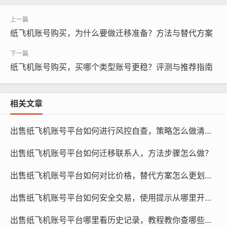
纸飞机账号购买，为什么要做迁移准备？方法与替代方案
纸飞机账号购买，买哪个类型账号更稳？评测与推荐指南
纸飞机账号购买, 在线购买tg账号, 电报聊天账号购买,wdd
相关文章
16888.com
出售纸飞机账号平台如何进行风控自查，策略怎么做清单？
买一个纸飞机账号 购买一个纸飞机账号是进入社交媒体世
出售纸飞机账号平台如何迁移联系人，方法步骤怎么做？
界的第一步，一个纸飞机账号可以让您开始分享您的想法
和观点，并与其他人互动，如果您只是想尝试一下社交媒
出售纸飞机账号平台如何对比价格，替代方案怎么更划算？
体,那么购买一个纸飞机账号是一个很好的选择。
出售纸飞机账号平台如何安全交易，使用提示从哪里开始？
买多个纸飞机账号 如果您想在多个社交媒体平台上进行活
出售纸飞机账号平台哪里看历史记录，教程教你查哪些信息？
动，那么购买多个纸飞机账号可能是一个更好的选择，这