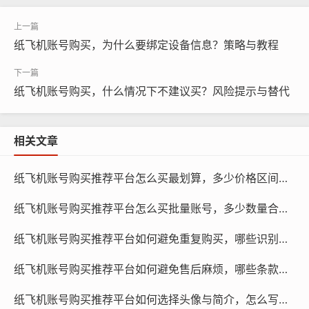
纸飞机账号购买，为什么要绑定设备信息？策略与教程
纸飞机账号购买，什么情况下不建议买？风险提示与替代
相关文章
纸飞机账号购买, 在线购买tg账号, 电报聊天账号购买,wdd
纸飞机账号购买推荐平台怎么买最划算，多少价格区间合适与怎么避坑评测预测
16888.com
纸飞机账号购买推荐平台怎么买批量账号，多少数量合适与怎么安排流程指南
选择信誉良好的卖家：在购买纸飞机账号之前，请务必选
纸飞机账号购买推荐平台如何避免重复购买，哪些识别方法有效与为什么要防止学习
择信誉良好的卖家，可以通过查看卖家的评价、交易记录
和信誉等级来判断卖家的可信度。
纸飞机账号购买推荐平台如何避免售后麻烦，哪些条款要看与为什么要先确认教程
确认卖家承诺：在购买前，与卖家确认交付保证的具体内
纸飞机账号购买推荐平台如何选择头像与简介，怎么写更自然与策略方法指南