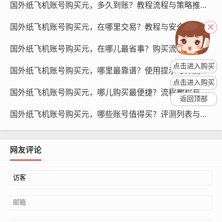
国外纸飞机账号购买元，多久到账？教程流程与策略推荐指南？
国外纸飞机账号购买元，在哪里交易？教程与安全策略指引！
国外纸飞机账号购买元，在哪儿最省事？购买流程与引导方法！
点击进入购买
国外纸飞机账号购买元，哪里最靠谱？使用提示与评测方法！
点击进入购买
国外纸飞机账号购买元，哪儿购买最便捷？流程教程与提示！
返回顶部
国外纸飞机账号购买元，哪些账号值得买？评测列表与指南！
纸飞机账号购买, 在线购买tg账号, 电报聊天账号购买,wdd
16888.com
网友评论
账号交易风险：低价纸飞机账号交易存在风险，如账号被
盗、账号被滥用等，一旦被纸飞机平台发现，账号就会被
封禁。
原因排查怎么做