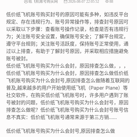
纸飞机账号购买网
2026-08-07 22:05:52
88
低价纸飞机账号购买封号的原因可能有多种，如违反平台
规定、存在违规行为、账号异常操作等，排查封号原因可
以采取以下步骤：查看账号操作记录，检查是否有违规行
为；关注账号安全设置，确保账号安全；了解平台规定，
遵守平台规则；关注账号活跃度，保持账号正常使用，通
过以上排查，有助于了解封号原因，并采取相应措施避免
账号被封。
低价纸飞机账号购买为什么会封，原因排查怎么做，，，
低价纸飞机账号购买为什么会封，原因排查怎么做低价纸
飞机账号购买为什么会封号,原因排查怎么做随着互联网的
普及,越来越多的用户开始使用纸飞机（Paper Plane）等
社交软件，在购买低价纸飞机账号时，许多用户遇到了账
号被封的问题，低价纸飞机账号购买为什么会封号，原因
排查怎么做呢？低价纸飞机账号购买为什么会封号账号信
息不真实：低价纸飞机账号通常来源于第三方销……
低价纸飞机账号购买为什么会封号,原因排查怎么做