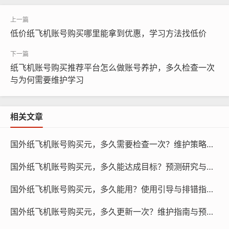
纸飞机账号购买, 在线购买tg账号, 电报聊天账号购买,wdd
16888.com
低价纸飞机账号购买哪里能拿到优惠，学习方法找低价
账号信息不真实：低价纸飞机账号通常来源于第三方销售
平台，这些账号可能使用了虚假信息，如姓名、电话号
纸飞机账号购买推荐平台怎么做账号养护，多久检查一次
码、邮箱等，一旦被纸飞机平台检测到，账号就会被封
与为何需要维护学习
禁。
账号违规操作：低价纸飞机账号可能会被用来进行违规操
相关文章
作，如发布虚假广告、传播不良信息等，一旦被纸飞机平
台发现，账号就会被封禁。
国外纸飞机账号购买元，多久需要检查一次？维护策略与指南！
账号安全风险：低价纸飞机账号可能存在安全风险，如密
国外纸飞机账号购买元，多久能达成目标？预测研究与使用引导！
码设置简单、账号权限过高等，一旦账号被恶意攻击，账
国外纸飞机账号购买元，多久能用？使用引导与排错指南！
号就会被封禁。
国外纸飞机账号购买元，多久更新一次？维护指南与预测！