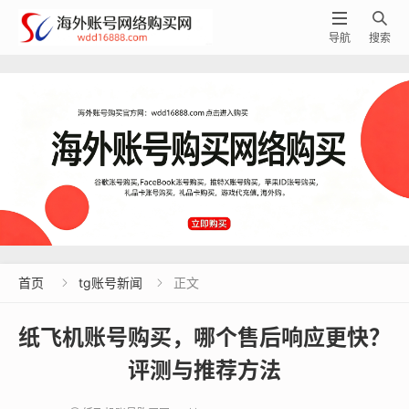


导航
搜索
首页
tg账号新闻
正文


纸飞机账号购买，哪个售后响应更快？
评测与推荐方法