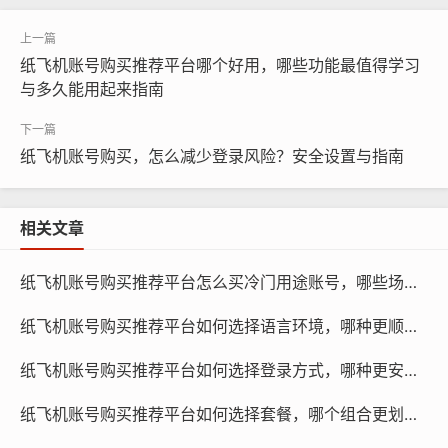
亚马逊：亚马逊是全球最大的电商平台之一，拥有丰富的
纸飞机账号购买推荐平台哪个好用，哪些功能最值得学习
纸飞机账号资源，并且支持全球支付，适合外贸买家。
与多久能用起来指南
纸飞机账号购买，怎么减少登录风险？安全设置与指南
相关文章
纸飞机账号购买推荐平台怎么买冷门用途账号，哪些场景可用与为何值得研究
纸飞机账号购买推荐平台如何选择语言环境，哪种更顺畅与使用引导指南
纸飞机账号购买推荐平台如何选择登录方式，哪种更安全与使用引导教程
纸飞机账号购买, 在线购买tg账号, 电报聊天账号购买,wdd
纸飞机账号购买推荐平台如何选择套餐，哪个组合更划算与多少天有效指南
16888.com