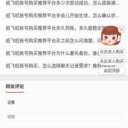
纸飞机账号购买推荐平台多少次尝试成功，怎么提高通过率与为何会反复失败策略
纸飞机账号防丢方法
纸飞机账号购买推荐平台多会儿开始生效，怎么确认状态与为何要检查教程
购买纸飞机账号后,我们还需要了解如何有效防止账号丢
纸飞机账号购买推荐平台多久到账，多久能稳定登录与怎么提升成功率方法
失，以下是一些防丢方法：
纸飞机账号购买推荐平台买之前怎么问清楚，问哪些问题与为何要先确认指南
使用账号保护工具：市面上有许多账号保护工具，如账号
点击进入购买
纸飞机账号购买推荐平台为什么要先备份，备份怎么做与什么时候做更好方法
管家、密码保管箱等，可以帮助我们记录和管理账号信
点击进入购买
息，防止账号丢失。
纸飞机账号购买，怎么选择聊天记录需求？推荐指南与对比
返回顶部
设置双重验证：纸飞机账号通常支持双重验证功能，即使
用密码和手机短信验证码进行登录，在设置双重验证时，
网友评论
务必使用真实有效的手机号码，并定期更换验证码。
定期备份账号信息：定期将账号信息备份到安全的地方，
如U盘、云盘等，以防账号丢失后无法找回。