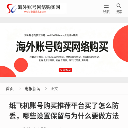


导航
搜索
首页
电报新闻
正文


纸飞机账号购买推荐平台买了怎么防
丢，哪些设置保留与为什么要做方法