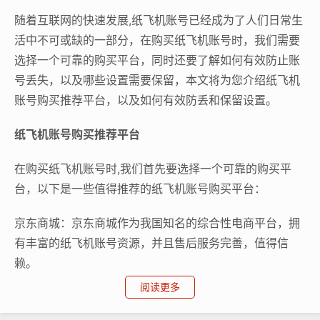
随着互联网的快速发展,纸飞机账号已经成为了人们日常生
活中不可或缺的一部分，在购买纸飞机账号时，我们需要
选择一个可靠的购买平台，同时还要了解如何有效防止账
号丢失，以及哪些设置需要保留，本文将为您介绍纸飞机
账号购买推荐平台，以及如何有效防丢和保留设置。
纸飞机账号购买推荐平台
在购买纸飞机账号时,我们首先要选择一个可靠的购买平
台，以下是一些值得推荐的纸飞机账号购买平台：
京东商城：京东商城作为我国知名的综合性电商平台，拥
有丰富的纸飞机账号资源，并且售后服务完善，值得信
赖。
阅读更多
淘宝网：淘宝网是国内最大的C2C电商平台，拥有众多卖
家提供纸飞机账号出售，价格优惠，但需注意卖家信誉。