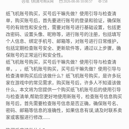
纸飞机账号购买网
2026-08-06 10:00:57
158
纸飞机账号购买，买号后干嘛先做？使用引导与检查清
单，购买账号后，首先要进行账号的登录和验证，确保账
号的有效性和安全性，需要对账号进行基础设置，包括更
改密码、设置头像、昵称等，进行账号的注册，包括填写
个人信息、绑定手机号、邮箱等，对账号进行日常维护，
包括定期检查账号安全、更新软件等，通过以上步骤，确
保账号的正常运行和安全性。
纸飞机账号购买，买号后干嘛先做？使用引导与检查清
单，，，纸飞机账号购买，买号后干嘛先做？使用引导与
检查清单购买后应该做什么？纸飞机账号购买，是许多玩
家在游戏中的常见需求，购买账号后，许多人不知道该做
什么，本文将为您提供一个购买纸飞机账号后的使用引导
与检查清单,帮助您更好地使用新账号，检查账号信息购买
账号后，首先需要检查账号信息是否正确，确保账号名、
密码、邮箱等信息的准确性，如果信息有误,请及时联系卖
家或客服进行修改……