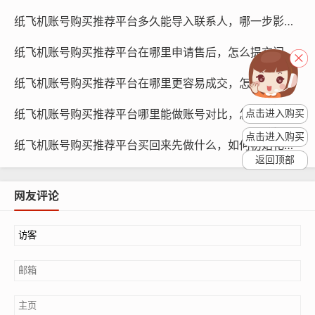
果版本不一致,请及时联系卖家或客服进行解决。
纸飞机账号购买推荐平台多久能导入联系人，哪一步影响速度与如何处理教程
检查账号状态
纸飞机账号购买推荐平台在哪里申请售后，怎么提交问题与多久有结果指南
登录账号后，检查账号是否有异常情况，如封号、禁言
纸飞机账号购买推荐平台在哪里更容易成交，怎么提高成功率与多久下单到账
等，如果有异常情况,请及时联系卖家或客服进行处理。
纸飞机账号购买推荐平台哪里能做账号对比，怎么查看差异与为什么要对比策略
点击进入购买
备份账号信息
点击进入购买
纸飞机账号购买推荐平台买回来先做什么，如何初始化与什么时候操作更好指南
为了防止账号信息丢失，建议您在购买账号后立即备份账
返回顶部
号信息，备份内容包括账号名、密码、游戏ID等，备份方
网友评论
式可以是将信息保存到U盘、云盘或纸笔上等。