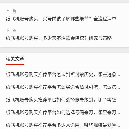
检查游戏版本
纸飞机账号购买，买号前该了解哪些细节？全流程清单
纸飞机账号购买，多少天不活跃会降权？研究与策略
相关文章
纸飞机账号购买推荐平台怎么判断封禁历史，哪些迹象要查与如何验证方法
纸飞机账号购买推荐平台怎么买适合私域引流，怎么搭配内容与策略指南学习
纸飞机账号购买, 在线购买tg账号, 电报聊天账号购买,wdd
纸飞机账号购买推荐平台如何选择账号级别，哪个等级更适合任务与指南学习
16888.com
纸飞机账号购买推荐平台如何选择号码来源，哪里来源更可靠与对比评测
确保账号使用的游戏版本与您所购买的一致，不同版本之
间可能存在一些差异，可能会导致账号无法正常使用，如
纸飞机账号购买推荐平台多少人适用，哪些规模最划算与策略方法指南