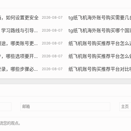
箱，如何设置更安全
tg纸飞机海外账号购买需要几台
2026-08-07
习路线与引导教程？
tg纸飞机海外账号购买哪个国家
2026-08-07
飞机账号购买, 在线购买tg账号, 电报聊天账号购买,wdd16888.c
更合适与如何选择指南
纸飞机账号购买推荐平台怎么选冷启动号
2026-08-07
能强大的社交媒体工具，购买账号后，可以更好地进行内容运营
要开与使用提示与方法
纸飞机账号购买推荐平台怎么做批量验
2026-08-07
创业者拓展人脉，进行项目推广,提高创业成功率。
骤必做与使用引导教程
纸飞机账号购买推荐平台对比哪家更强，
2026-08-07
学习资源分享等,有助于学生拓展国际视野。