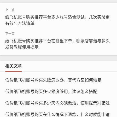
纸飞机账号购买推荐平台多少账号适合测试，几次实验更
有效与方法清单
纸飞机账号购买推荐平台在哪里下单，哪家店靠谱与多久
发货教程使用提示
纸飞机账号购买, 在线购买tg账号, 电报聊天账号购买,wdd
16888.com
相关文章
账号是如何确认状态的呢？平台会在购买账号后提供一个
账号状态查询功能，用户可以通过输入账号信息，查询账
低价纸飞机账号购买失败怎么办，替代方案如何恢复
号的生效时间和状态，如果账号已经生效，平台会显示账
低价纸飞机账号购买多少额度够用，建议怎么搭配
号的状态为“已生效”，如果账号还未生效，平台会显示账
号的状态为“待生效”。
低价纸飞机账号购买多少天内必须激活，使用提示别错过
为何要检查账号状态呢？这是因为账号的生效时间可能会
低价纸飞机账号购买在什么情况下退款，什么时候能申请