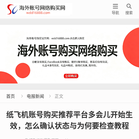


导航
搜索
首页
电报新闻
正文


纸飞机账号购买推荐平台多会儿开始生
效，怎么确认状态与为何要检查教程