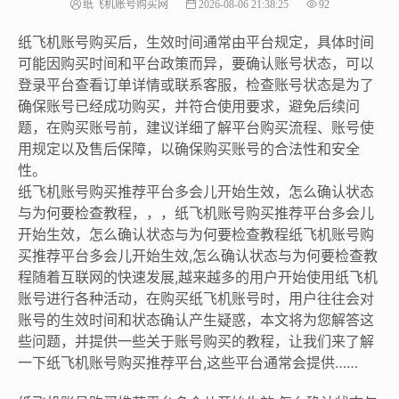
纸飞机账号购买网
2026-08-06 21:38:25
92
纸飞机账号购买后，生效时间通常由平台规定，具体时间
可能因购买时间和平台政策而异，要确认账号状态，可以
登录平台查看订单详情或联系客服，检查账号状态是为了
确保账号已经成功购买，并符合使用要求，避免后续问
题，在购买账号前，建议详细了解平台购买流程、账号使
用规定以及售后保障，以确保购买账号的合法性和安全
性。
纸飞机账号购买推荐平台多会儿开始生效，怎么确认状态
与为何要检查教程，，，纸飞机账号购买推荐平台多会儿
开始生效，怎么确认状态与为何要检查教程纸飞机账号购
买推荐平台多会儿开始生效,怎么确认状态与为何要检查教
程随着互联网的快速发展,越来越多的用户开始使用纸飞机
账号进行各种活动，在购买纸飞机账号时，用户往往会对
账号的生效时间和状态确认产生疑惑，本文将为您解答这
些问题，并提供一些关于账号购买的教程，让我们来了解
一下纸飞机账号购买推荐平台,这些平台通常会提供……