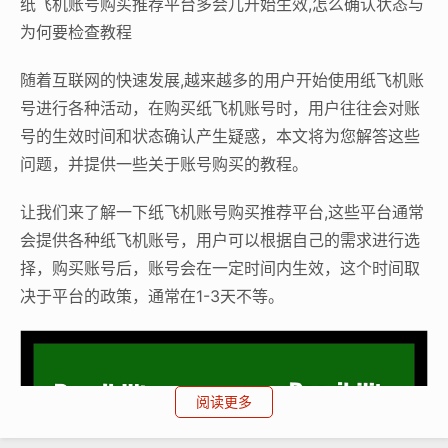
纸飞机账号购买推荐平台多会儿开始生效,怎么确认状态与
为何要检查教程
随着互联网的快速发展,越来越多的用户开始使用纸飞机账
号进行各种活动，在购买纸飞机账号时，用户往往会对账
号的生效时间和状态确认产生疑惑，本文将为您解答这些
问题，并提供一些关于账号购买的教程。
让我们来了解一下纸飞机账号购买推荐平台,这些平台通常
会提供各种纸飞机账号，用户可以根据自己的需求进行选
择，购买账号后，账号会在一定时间内生效，这个时间取
决于平台的政策，通常在1-3天不等。
阅读更多