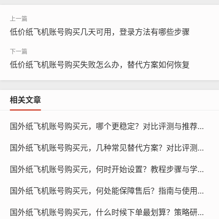
纸飞机账号购买, 在线购买tg账号, 电报聊天账号购买,wdd
16888.com
低价纸飞机账号购买几天可用，登录方法有哪些步骤
我们需要了解纸飞机账号的变更原因,纸飞机账号变更的原
因有很多，比如账号被盗、密码泄露、服务器故障等，账
低价纸飞机账号购买失败怎么办，替代方案如何恢复
号被盗和密码泄露是最常见的原因，如果账号被盗，攻击
者可能会利用账号进行各种非法活动，给用户带来损失，
如果密码泄露，攻击者可能会通过密码登录账号，窃取用
相关文章
户信息。
国外纸飞机账号购买元，哪个更稳定？对比评测与推荐指南！
我们需要了解纸飞机账号的使用时间,纸飞机账号的使用时
国外纸飞机账号购买元，几种常见替代方案？对比评测与推荐！
间因人而异，具体取决于账号的稳定性和用户的使用习
惯，低价纸飞机账号的使用时间较短，可能只有几个月到
国外纸飞机账号购买元，何时开始设置？教程步骤与学习方法！
一年左右，而一些高质量的纸飞机账号，使用时间可能会
更长，甚至可以达到几年。
国外纸飞机账号购买元，何处能保障售后？指南与使用引导！
国外纸飞机账号购买元，什么时候下单最划算？策略研究与预测！