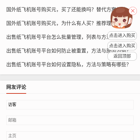
国外纸飞机账号购买元，买了还能换吗？替代方案与使用引导！
国外纸飞机账号购买元，为什么有人买？推荐理由与学习方法！
点击进入购买
出售纸飞机账号平台怎么批量管理，列表与方法怎么用？
点击进入购买
出售纸飞机账号平台如何防止被重置，方法与原因为何？
返回顶部
出售纸飞机账号平台如何设置隐私，方法与策略有哪些？
纸飞机账号购买, 在线购买tg账号, 电报聊天账号购买,wdd
16888.com
网友评论
我们需要预判多久需要更换纸飞机账号,根据以上分析，我
们可以得出以下结论：
如果购买的是低价纸飞机账号,建议在账号使用时间达到6
个月左右时进行更换，这样可以有效降低账号被盗和密码
泄露的风险。