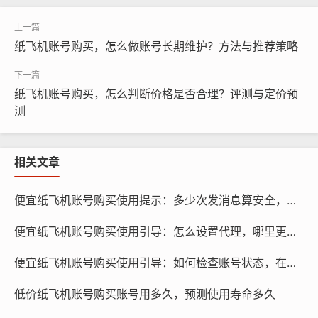
纸飞机账号购买，怎么做账号长期维护？方法与推荐策略
纸飞机账号购买，怎么判断价格是否合理？评测与定价预
测
相关文章
便宜纸飞机账号购买使用提示：多少次发消息算安全，怎么控制频率
纸飞机账号购买, 在线购买tg账号, 电报聊天账号购买,wdd
便宜纸飞机账号购买使用引导：怎么设置代理，哪里更省资源
16888.com
便宜纸飞机账号购买使用引导：如何检查账号状态，在哪里操作
活跃度和粉丝量是衡量账号质量的重要指标,活跃度高的账
低价纸飞机账号购买账号用多久，预测使用寿命多久
号能够吸引更多粉丝，提高频道的影响力，粉丝量大的账
号也有助于提升频道在社交媒体上的曝光度。