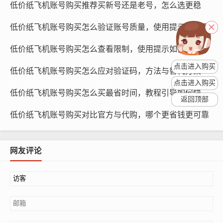
低价纸飞机账号购买推荐买新号还是老号，怎么选更稳
考虑账号的互动性和内容质量 质量也是选择账号的重要因
低价纸飞机账号购买怎么验证账号质量，使用提示与评测
素，账号与粉丝之间的互动程度越高，粉丝的黏性越强，
低价纸飞机账号购买怎么查看限制，使用提示如何确认风控
内容质量高、富有创意的账号更容易吸引新粉丝。
点击进入购买
低价纸飞机账号购买怎么应对验证码，方法与替代方案
考虑账号的性价比
点击进入购买
低价纸飞机账号购买怎么买最省时间，教程引导如何快速完成
在满足上述条件的基础上,还要考虑账号的性价比，选择性
返回顶部
价比高的账号，可以节省运营成本，提高频道的发展速
低价纸飞机账号购买对比官方与代购，哪个更省钱更可靠
度。
哪些账号更匹配
网友评论