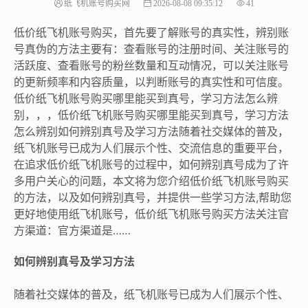
纸飞机账号购买网
2026-08-08 09:35:12
41
低价纸飞机账号购买，首先要了解账号的真实性，辨别账
号真伪的方法主要有：查看账号的注册时间、关注账号的
活跃度、查看账号的粉丝数量和互动情况，可以关注账号
的更新频率和内容质量，以判断账号的真实性和可信度。
低价纸飞机账号购买哪里能买到真号，学习方法怎么辨
别，，，低价纸飞机账号购买哪里能买到真号，学习方法
怎么辨别如何辨别真号及学习方法随着社交媒体的普及，
纸飞机账号已成为人们展示个性、交流信息的重要平台，
在追求低价纸飞机账号的过程中，如何辨别真号成为了许
多用户关心的问题，本文将为您介绍低价纸飞机账号购买
的方法，以及如何辨别真号，并提供一些学习方法,帮助您
更好地使用纸飞机账号，低价纸飞机账号购买方法关注官
方渠道：官方渠道是……
如何辨别真号及学习方法
随着社交媒体的普及，纸飞机账号已成为人们展示个性、