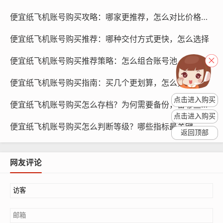
朋友推荐：如果您有信任的朋友，他们可能会为您提供低
便宜纸飞机账号购买攻略：哪家更推荐，怎么对比价格与质量
价纸飞机账号，这种方式的优点是账号的真实性和安全性
较高，但需要谨慎对待,避免陷入诈骗。
便宜纸飞机账号购买推荐：哪种交付方式更快，怎么选择
便宜纸飞机账号购买推荐策略：怎么组合账号池，如何更省
辨别纸飞机账号真伪的方法
便宜纸飞机账号购买指南：买几个更划算，怎么分配账号任务
查看账号信息：登录纸飞机账号后，查看账号的基本信
息，如注册时间、粉丝数量、关注数量等，注册时间较
点击进入购买
便宜纸飞机账号购买怎么存档？为何需要备份，备哪些内容
短、粉丝数量异常的账号,可能是虚假账号。
点击进入购买
便宜纸飞机账号购买怎么判断等级？哪些指标最关键，多久见效
返回顶部
关注账号动态：关注账号的动态，如发帖频率、内容质量
等，如果账号发布的内容质量较低，或者发帖频率异常,可
网友评论
能是虚假账号。