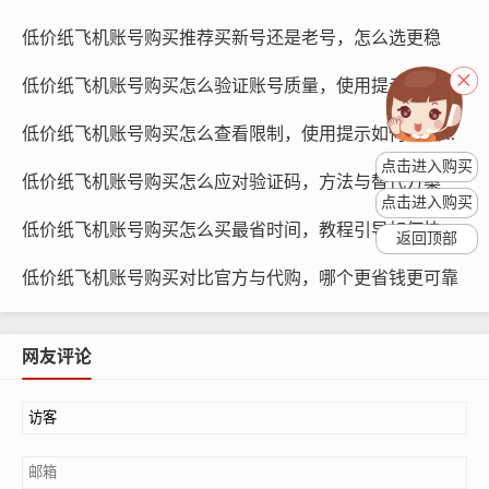
向卖家了解产品详情：
低价纸飞机账号购买推荐买新号还是老号，怎么选更稳
低价纸飞机账号购买怎么验证账号质量，使用提示与评测
低价纸飞机账号购买怎么查看限制，使用提示如何确认风控
点击进入购买
低价纸飞机账号购买怎么应对验证码，方法与替代方案
点击进入购买
低价纸飞机账号购买怎么买最省时间，教程引导如何快速完成
返回顶部
低价纸飞机账号购买对比官方与代购，哪个更省钱更可靠
网友评论