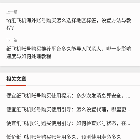
tg纸飞机海外账号购买怎么选择地区标签，设置方法与教
程？
纸飞机账号购买推荐平台多久能导入联系人，哪一步影响
纸飞机账号购买, 在线购买tg账号, 电报聊天账号购买,wdd
速度与如何处理教程
16888.com
询问价格：在购买海外账号前，首先要了解产品的价格,你
相关文章
可以使用以下话术向卖家询问价格：
便宜纸飞机账号购买使用提示：多少次发消息算安全，怎么控制频率
“您好，请问这款产品的价格是多少？”
便宜纸飞机账号购买使用引导：怎么设置代理，哪里更省资源
“我想了解一下这款产品的价格，可以提供一下吗？”
“我对这款产品很感兴趣，请问它的价格是多少？”
便宜纸飞机账号购买使用引导：如何检查账号状态，在哪里操作
了解产品详情：在购买前，卖家通常会提供产品的详细信
低价纸飞机账号购买账号用多久，预测使用寿命多久
息，如账号类型、使用期限、功能等,你可以使用以下话术