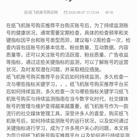
纸飞机账号购买网
2026-08-07 15:55:04
56
在纸飞机账号购买推荐平台购买账号后，为了持续监测账
号的健康状况，通常需要定期检查，具体的检查频率和关
键指标因平台和账号类型而异，建议每1-2周检查一次，检
查内容包括账号的基本信息、粉丝数量、互动数据、内容
质量等，还可以关注账号的活跃度、粉丝质量、广告收益
等指标，通过这些关键指标的监测，可以了解账号的运营
状况，及时发现潜在问题，并采取相应措施。
纸飞机账号购买推荐平台买后如何持续监测，多久检查一
次与哪些指标关键学习，，，纸飞机账号购买推荐平台买
后如何持续监测，多久检查一次与哪些指标关键学习纸飞
机账号购买与持续监测指南在当今数字化时代，社交媒体
账号的管理与维护变得越来越重要，纸飞机账号作为一款
流行的社交媒体管理工具，深受许多人的喜爱，购买纸飞
机账号后，如何持续监测账号的运行状况，以及如何通过
关键指标进行学习，成为了许多用户关心的问题，本文将
为您介绍纸飞机账号购买推荐平台,以及如何进行持续监测