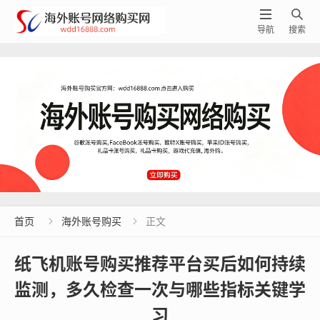


导航
搜索
首页
海外账号购买
正文


纸飞机账号购买推荐平台买后如何持续
监测，多久检查一次与哪些指标关键学
习