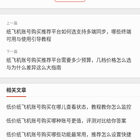
您可以在这里购买到最优质、最安全的纸飞机账号。
纸飞机账号购买推荐平台如何选支持多端同步，哪些终端
可用与使用引导教程
纸飞机账号购买推荐平台需要多少预算，几档价格怎么选
与为什么差异这么大指南
相关文章
低价纸飞机账号购买在哪儿查看状态，教程教你怎么监控
纸飞机账号购买, 在线购买tg账号, 电报聊天账号购买,wdd
16888.com
低价纸飞机账号购买哪种账号更值，评测对比给你答案
纸飞机账号交易平台：这类平台通常提供大量的纸飞机账
低价纸飞机账号购买哪些功能最常用，推荐怎么设置快捷
号，价格相对较低，在选择购买时,请务必注意账号的安全