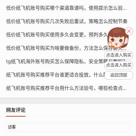
低价纸飞机账号购买哪个渠道靠谱吗，使用提示怎么验证真伪
性和可靠性。
低价纸飞机账号购买几次失败后重试，策略怎么控制节奏
社交媒体账号交易市场：这类平台通常提供各种社交媒体
账号，包括纸飞机账号，在选择购买时,请务必了解账号的
低价纸飞机账号购买使用多久会变更，预判多久需要更换
使用情况和历史记录。
低价纸飞机账号购买为啥要做备份，方法怎么保存聊天数据
买后如何持续监测
点击进入购买
tg纸飞机海外账号购买怎么保障隐私，安全策略与教程？
点击进入购买
购买纸飞机账号后，您需要持续监测账号的运行状况，以
纸飞机账号购买推荐平台谁更适合投放，什么阶段选哪类账号与策略方法
返回顶部
确保账号的安全和稳定,以下是一些建议：
纸飞机账号购买推荐平台用什么方法验号，哪些检查点有效与如何快速测试学习
网友评论