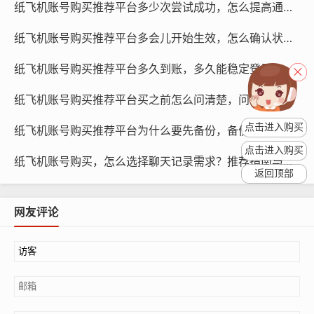
纸飞机账号购买推荐平台多少次尝试成功，怎么提高通过率与为何会反复失败策略
纸飞机账号防丢方法
纸飞机账号购买推荐平台多会儿开始生效，怎么确认状态与为何要检查教程
购买纸飞机账号后,我们还需要了解如何有效防止账号丢
纸飞机账号购买推荐平台多久到账，多久能稳定登录与怎么提升成功率方法
失，以下是一些防丢方法：
纸飞机账号购买推荐平台买之前怎么问清楚，问哪些问题与为何要先确认指南
使用账号保护工具：市面上有许多账号保护工具，如账号
点击进入购买
纸飞机账号购买推荐平台为什么要先备份，备份怎么做与什么时候做更好方法
管家、密码保管箱等，可以帮助我们记录和管理账号信
点击进入购买
息，防止账号丢失。
纸飞机账号购买，怎么选择聊天记录需求？推荐指南与对比
返回顶部
设置双重验证：纸飞机账号通常支持双重验证功能，即使
用密码和手机短信验证码进行登录，在设置双重验证时，
网友评论
务必使用真实有效的手机号码，并定期更换验证码。
定期备份账号信息：定期将账号信息备份到安全的地方，
如U盘、云盘等，以防账号丢失后无法找回。