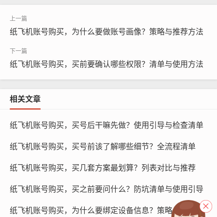
纸飞机账号购买，为什么要做账号画像？策略与推荐方法
纸飞机账号购买，买前要确认哪些权限？清单与使用方法
相关文章
纸飞机账号购买, 在线购买tg账号, 电报聊天账号购买,wdd
纸飞机账号购买，买号后干嘛先做？使用引导与检查清单
16888.com
纸飞机账号购买，买号前该了解哪些细节？全流程清单
防止虚假交易：纸飞机账号购买过程中，可能会出现虚假
交易的情况，如果不采取风控措施，虚假交易可能会给平
纸飞机账号购买，买几套方案最划算？列表对比与推荐
台和用户带来损失。
纸飞机账号购买，买之前要问什么？防坑清单与使用引导
防止欺诈行为：纸飞机账号购买过程中，可能会出现欺诈
纸飞机账号购买，为什么要绑定设备信息？策略与教程
行为，如果不采取风控措施，欺诈行为可能会给平台和用